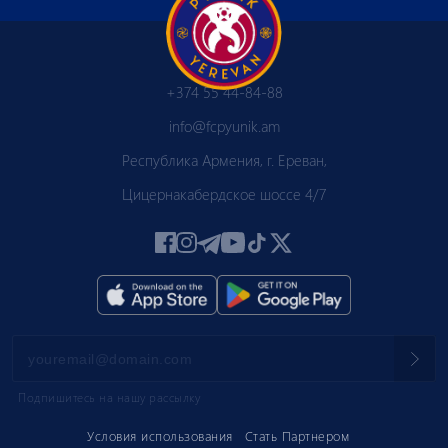
+374 55 44-84-88
info@fcpyunik.am
Республика Армения, г. Ереван,
Цицернакабердское шоссе 4/7
Подпишитесь на нашу рассылку
Условия использования
Стать Партнером