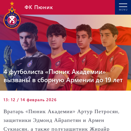
ФК Пюник
MENU
4 футболиста «Пюник Академии»
вызваны в сборную Армении до 19 лет
13: 12 / 14 февраль 2026
Вратарь «Пюник Академии» Артур Петросян,
защитники Эдмонд Айрапетян и Армен
Сукиасян, а также полузащитник Жирайр