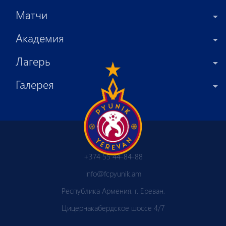
Матчи
Академия
Лагерь
Галерея
+374 55 44-84-88
info@fcpyunik.am
Республика Армения, г. Ереван,
Цицернакабердское шоссе 4/7