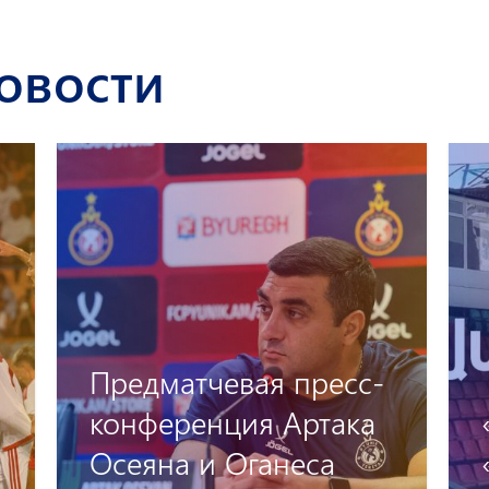
овости
Предматчевая пресс-
конференция Артака
Осеяна и Оганеса