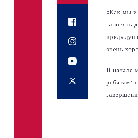
«Как мы и
за шесть 
предыдуще
очень хор
В начале 
ребятам: 
завершени