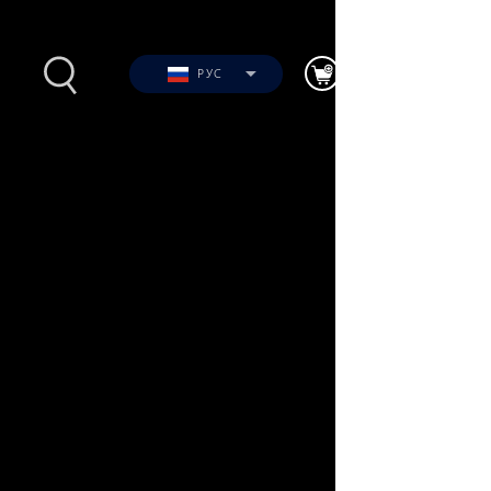
РУС
Фото
ю
Видео
я