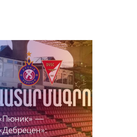
«Пюник» —
«Дебрецен»: