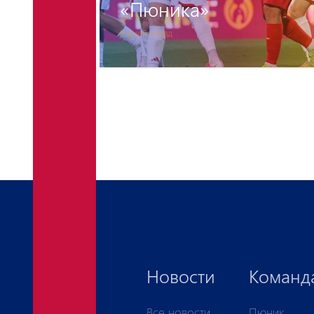
«Пюника»
8 дней назад
Новости
Команд
Все новости
Пюник