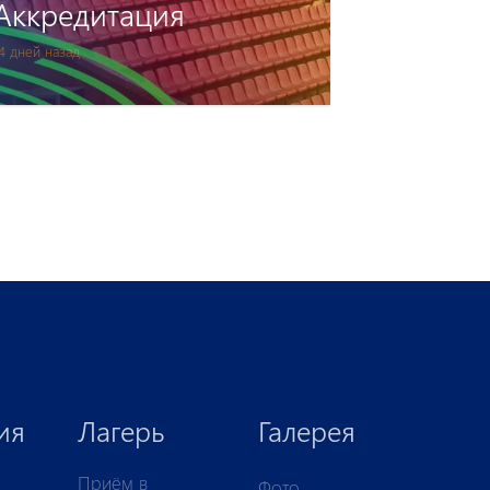
Аккредитация
4 дней назад
ия
Лагерь
Галерея
Приём в
Фото