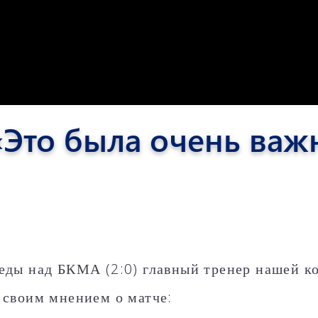
Пюник 2012-2
«Это была очень важ
6
еды над БКМА (2:0) главный тренер нашей к
 своим мнением о матче: