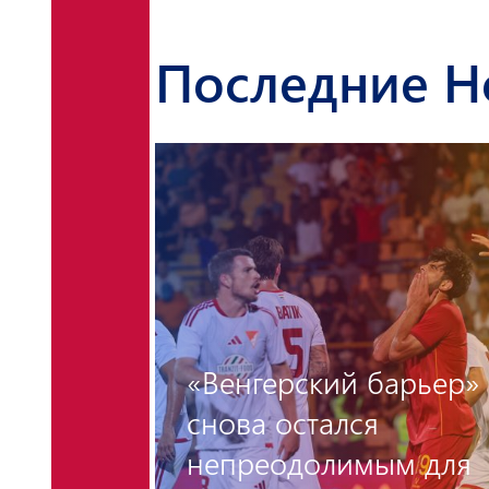
Последние Н
«Венгерский барьер»
снова остался
на
непреодолимым для