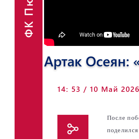
ФК Пюник
Финансовые
Контакты
отчёты
Объявления
Артак Осеян: 
Фан-шоп
14: 53 / 10 Май 202
После поб
поделился