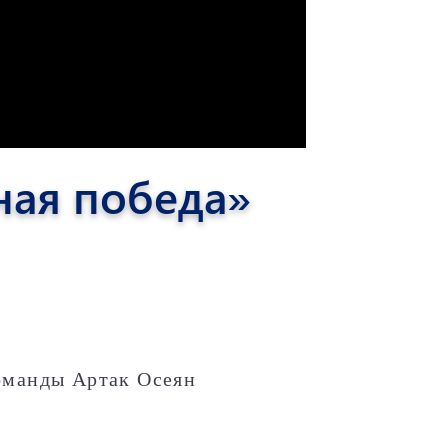
ная победа»
оманды Артак Осеян