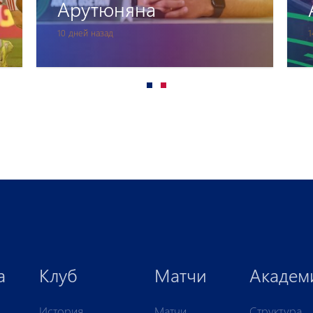
Арутюняна
10 дней назад
1
а
Клуб
Матчи
Академ
История
Матчи
Структура