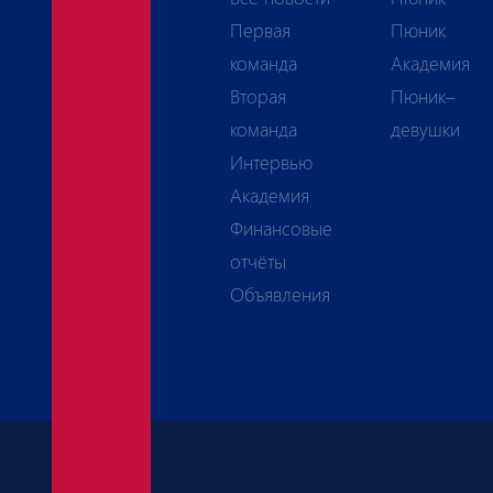
Первая
Пюник
команда
Академия
Вторая
Пюник–
команда
девушки
Интервью
Академия
Финансовые
отчёты
Объявления