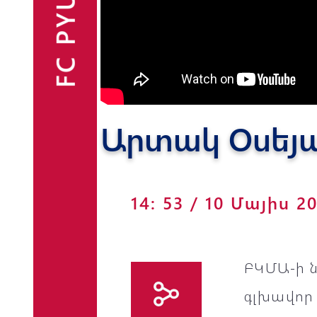
FC PYUNIK
Ֆանշոփ
Արտակ Օսեյա
14: 53 / 10 Մայիս 2
ԲԿՄԱ-ի 
գլխավոր