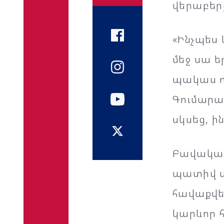
վերաբեր
«Ինչպես 
մեջ սա ե
պակաս ո
Գումարա
սկսեց, ի
Բավական
պատիվ տղ
հավաքվե
կարևոր 