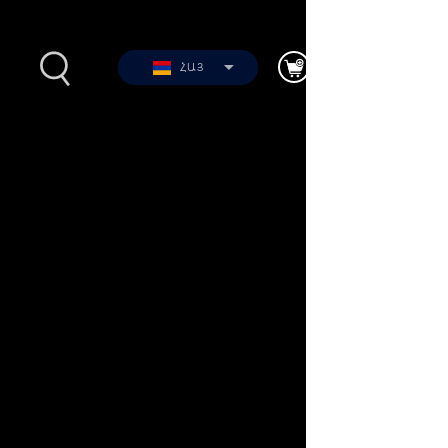
ՀԱՅ
2012-
Լուսանկարներ
երի
Տեսանյութեր