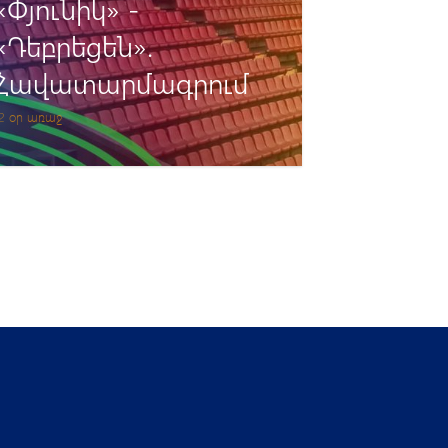
«Փյունիկ» -
«Դեբրեցեն».
Հավատարմագրում
2 օր առաջ