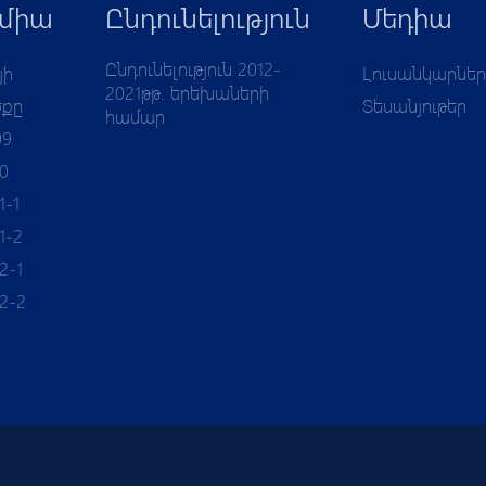
միա
Ընդունելություն
Մեդիա
Ընդունելություն 2012-
յի
Լուսանկարներ
2021թթ. երեխաների
ծքը
Տեսանյութեր
համար
09
10
1-1
1-2
2-1
12-2