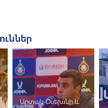
յուններ
Արտակ Օսեյանի և