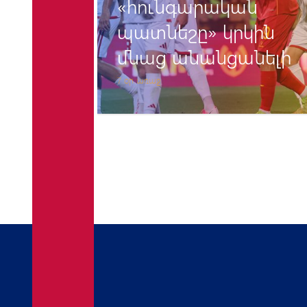
/27
«հունգարական
պատնեշը» կրկին
րումը
մնաց անանցանելի
7 օր առաջ