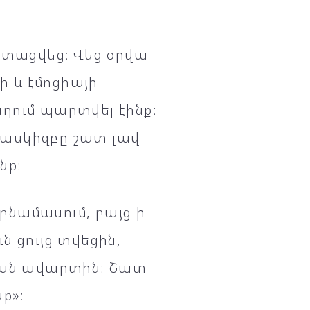
ստացվեց։ Վեց օրվա
ի և էմոցիայի
ղում պարտվել էինք։
ղասկիզբը շատ լավ
նք։
բնամասում, բայց ի
 ցույց տվեցին,
ան ավարտին։ Շատ
ք»։