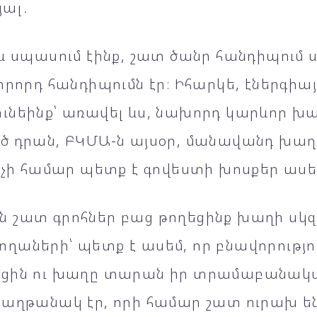
յալ․
և սպասում էինք, շատ ծանր հանդիպում 
րրորդ հանդիպումն էր։ Իհարկե, էներգիայ
ւնեինք՝ առավել ևս, նախորդ կարևոր խա
ծ դրան, ԲԿՄԱ-ն այսօր, մանավանդ խա
նչի համար պետք է գովեստի խոսքեր ասե
 շատ գրոհներ բաց թողեցինք խաղի սկզ
աների՝ պետք է ասեմ, որ բնավորություն
ցին ու խաղը տարան իր տրամաբանակ
հաղթանակ էր, որի համար շատ ուրախ են