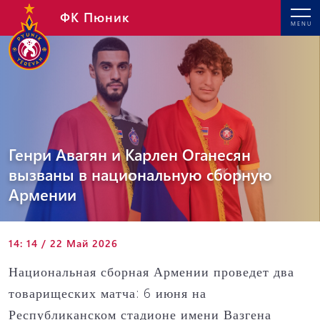
ФК Пюник
MENU
Генри Авагян и Карлен Оганесян
вызваны в национальную сборную
Армении
14: 14 / 22 Май 2026
Национальная сборная Армении проведет два
товарищеских матча: 6 июня на
Республиканском стадионе имени Вазгена