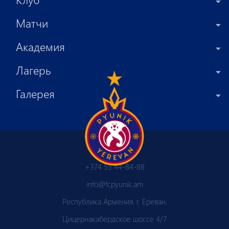
Матчи
Академия
Лагерь
Галерея
+374 55 44-84-88
info@fcpyunik.am
Республика Армения, г. Ереван,
Цицернакабердское шоссе 4/7