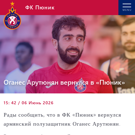
ФК Пюник
MENU
Оганес Арутюнян вернулся в «Пюник»
15: 42 / 06 Июнь 2026
Рады сообщить, что в ФК «Пюник» вернулся
армянский полузащитник Оганес Арутюнян.