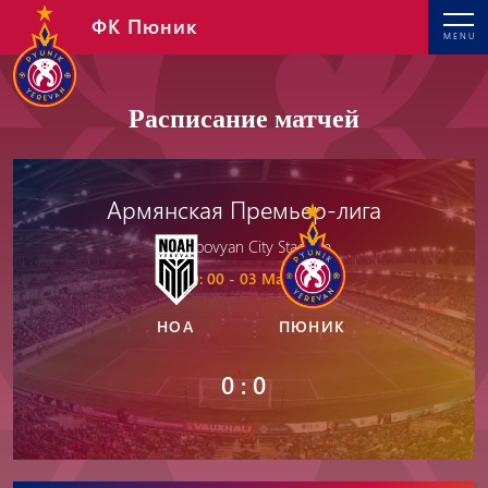
ФК Пюник
MENU
Расписание матчей
Армянская Премьер-лига
Abovyan City Stadium
19: 00 - 03 May, 2026
НОА
ПЮНИК
0 : 0