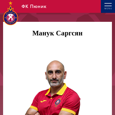
ФК Пюник
MENU
Манук Саргсян