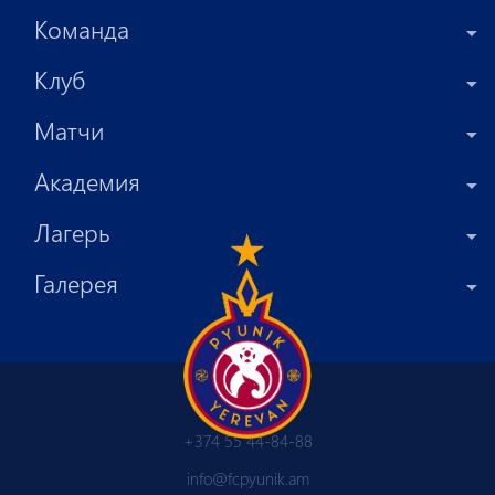
Команда
Клуб
Матчи
Академия
Лагерь
Галерея
+374 55 44-84-88
info@fcpyunik.am