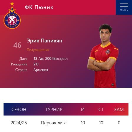
ФК Пюник
MENU
Эрик Папикян
46
Полузащитник
Дата
13 Авг 2004 (возраст
Рождения
21)
Страна
Армения
СЕЗОН
ТУРНИР
И
СТ
ЗАМ
2024/25
Первая лига
10
10
0