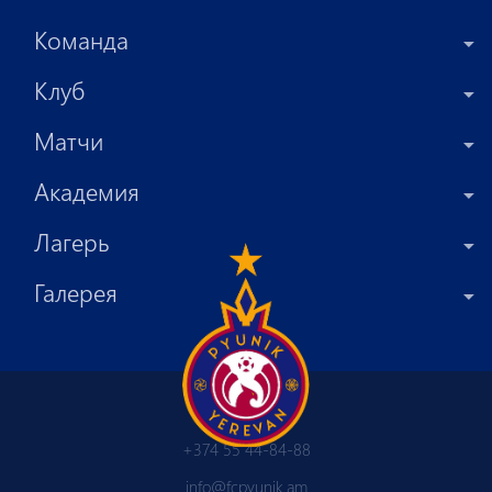
Команда
Клуб
Матчи
Академия
Лагерь
Галерея
+374 55 44-84-88
info@fcpyunik.am