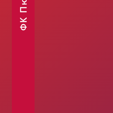
ФК Пюник
Финансовые
Контакты
отчёты
Объявления
Фан-шоп