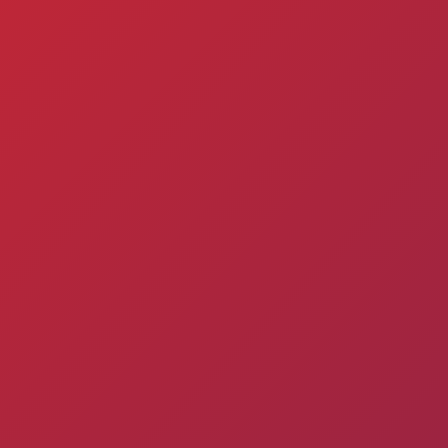
Приём в
Матчи
Структура
академи
Турнирная
академии
детей
Таблица
Пюник 2009
2017 -
2021
ий
Пюник 2010
годов
Пюник 2011-1
рождени
ация
Пюник 2011-2
Пюник 2012-1