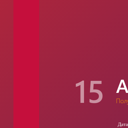
15
А
Пол
Дат