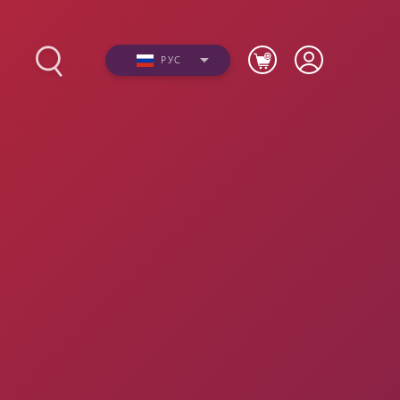
РУС
Фото
ю
Видео
я