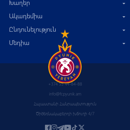
Խաղեր
Ակադեմիա
Ընդունելություն
Մեդիա
+374 55 44-84-88
info@fcpyunik.am
Հայաստանի Հանրապետություն
Ծիծեռնակաբերդի խճուղի 4/7