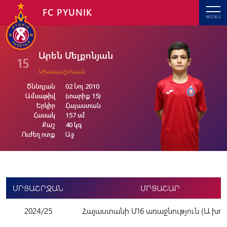
FC PYUNIK
MENU
Արեն Մելքոնյան
15
Կիսապաշտպան
Ծննդյան
02 Նոյ 2010
Ամսաթիվ
(տարիք 15)
Երկիր
Հայաստան
Հասակ
157 սմ
Քաշ
40 կգ
Ուժեղ ոտք
Աջ
ՄՐՑԱՇՐՋԱՆ
ՄՐՑԱՇԱՐ
2024/25
Հայաստանի Մ16 առաջնություն (Ա խու