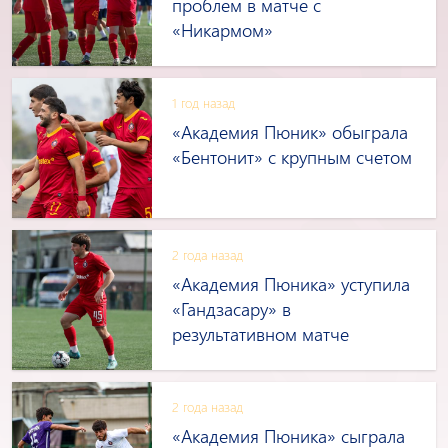
проблем в матче с
«Никармом»
1 год назад
«Академия Пюник» обыграла
«Бентонит» с крупным счетом
2 года назад
«Академия Пюника» уступила
«Гандзасару» в
результативном матче
2 года назад
«Академия Пюника» сыграла