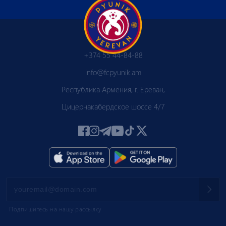
+374 55 44-84-88
info@fcpyunik.am
Республика Армения, г. Ереван,
Цицернакабердское шоссе 4/7
Подпишитесь на нашу рассылку