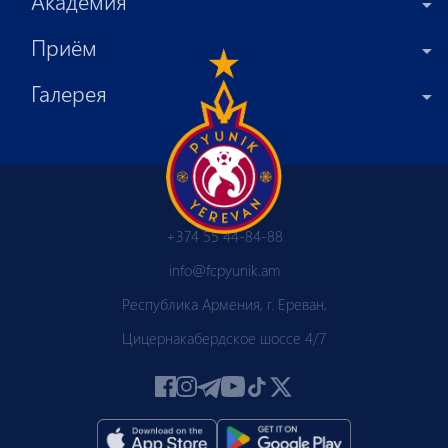
Академия
Приём
Галерея
+374 55 44-84-88
info@fcpyunik.am
Республика Армения, г. Ереван,
Цицернакабердское шоссе 4/7