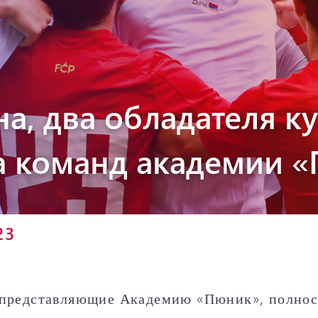
Пюник 2012-2
а, два обладателя к
на команд академии 
23
представляющие Академию «Пюник», полнос