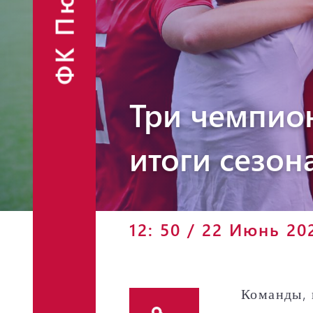
ФК Пюник
Финансовые
Контакты
отчёты
Объявления
Три чемпион
итоги сезо
Фан-шоп
12: 50 / 22 Июнь 20
Команды, 