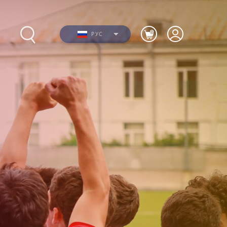
РУС
Фото
ю
Видео
я