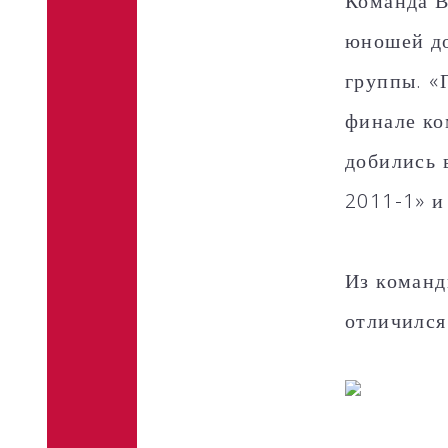
Команда В
юношей до
группы. «
финале ко
добились 
2011-1» и
Из команд
отличился