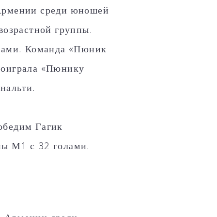
 Армении среди юношей
 возрастной группы.
чками. Команда «Пюник
роиграла «Пюнику
нальти.
обедим Гагик
ы М1 с 32 голами.