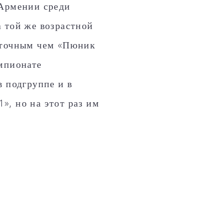
 Армении среди
 той же возрастной
 точным чем «Пюник
емпионате
в подгруппе и в
, но на этот раз им