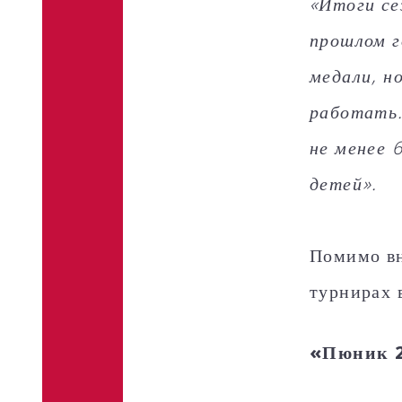
«Итоги се
прошлом г
медали, н
работать.
не менее 
детей».
Помимо вн
турнирах 
«Пюник 