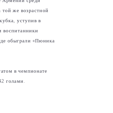
е Армении среди
 той же возрастной
кубка, уступив в
и воспитанники
 где обыграли «Пюника
атом в чемпионате
42 голами.