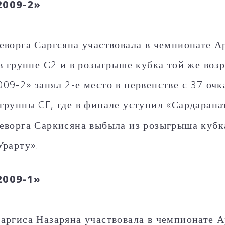
2009-2»
еворга Саргсяна участвовала в чемпионате 
 в группе С2 и в розыгрыше кубка той же воз
09-2» занял 2-е место в первенстве с 37 очк
группы CF, где в финале уступил «Сардарапат
еворга Саркисяна выбыла из розыгрыша кубк
Урарту».
2009-1»
аргиса Назаряна участвовала в чемпионате