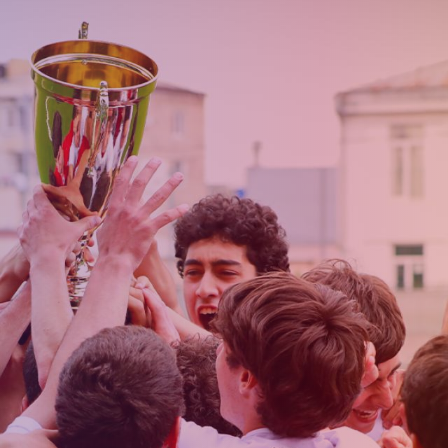
Приём в
Матчи
Структура
академи
Турнирная
академии
детей
Таблица
Пюник 2009
2017 -
2021
ий
Пюник 2010
годов
Пюник 2011-1
рождени
ация
Пюник 2011-2
Пюник 2012-1