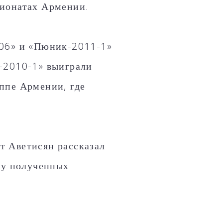
пионатах Армении.
006» и «Пюник-2011-1»
-2010-1» выиграли
ппе Армении, где
т Аветисян рассказал
ку полученных