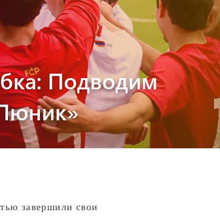
убка: Подводим
«Пюник»
тью завершили свои