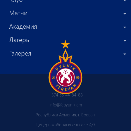
Матчи
Академия
Лагерь
Галерея
+374 55 44-84-88
info@fcpyunik.am
Республика Армения, г. Ереван,
Цицернакабердское шоссе 4/7