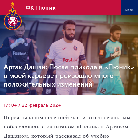
ФК Пюник
MENU
Артак Дашян: После прихода в «Пюник»
в моей карьере произошло много
положительных изменений
17: 04 / 22 февраль 2024
Перед началом весенней части этого сезона мы
побеседовали с капитаном «Пюника» Артаком
Дашяном, который рассказал об учебно-