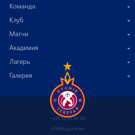
Команда
Клуб
Матчи
Академия
Лагерь
Галерея
+374 55 44-84-88
info@fcpyunik.am