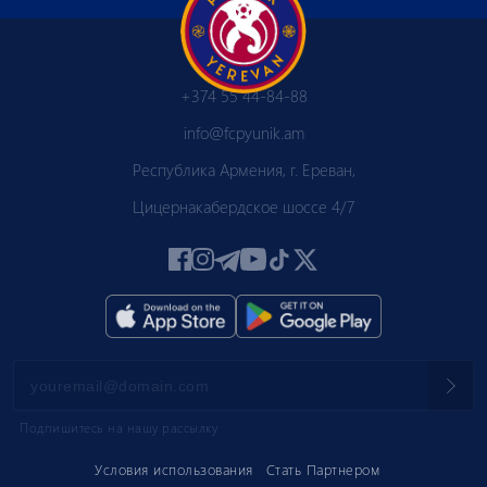
+374 55 44-84-88
info@fcpyunik.am
Республика Армения, г. Ереван,
Цицернакабердское шоссе 4/7
Подпишитесь на нашу рассылку
Условия использования
Стать Партнером