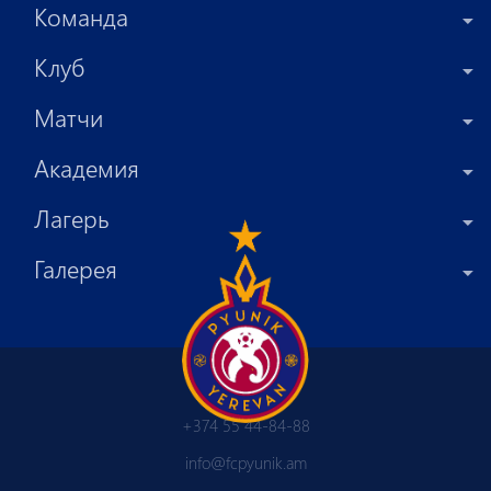
Команда
Клуб
Матчи
Академия
Лагерь
Галерея
+374 55 44-84-88
info@fcpyunik.am