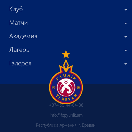
Клуб
Матчи
Академия
Лагерь
Галерея
+374 55 44-84-88
info@fcpyunik.am
Республика Армения, г. Ереван,