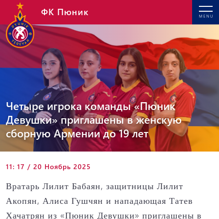
ФК Пюник
MENU
Четыре игрока команды «Пюник
Девушки» приглашены в женскую
сборную Армении до 19 лет
11: 17 / 20 Ноябрь 2025
Вратарь Лилит Бабаян, защитницы Лилит
Акопян, Алиса Гушчян и нападающая Татев
Хачатрян из «Пюник Девушки» приглашены в