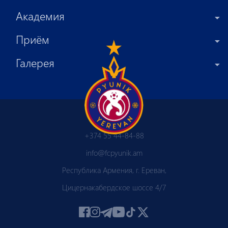
Академия
Приём
Галерея
+374 55 44-84-88
info@fcpyunik.am
Республика Армения, г. Ереван,
Цицернакабердское шоссе 4/7