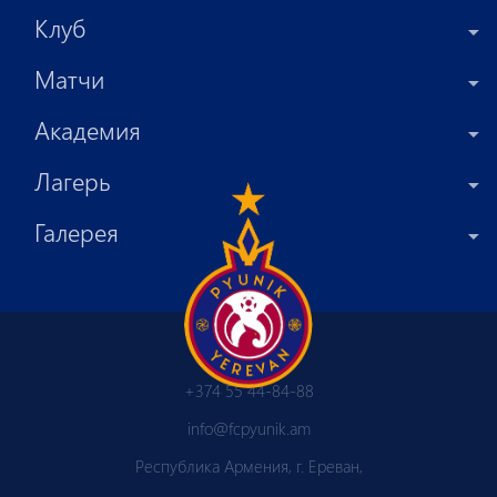
Клуб
Матчи
Академия
Лагерь
Галерея
+374 55 44-84-88
info@fcpyunik.am
Республика Армения, г. Ереван,