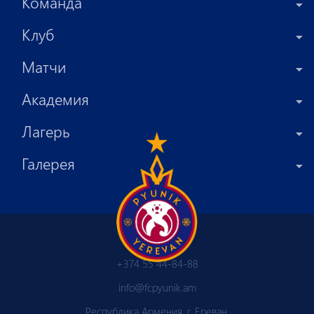
Команда
Клуб
Матчи
Академия
Лагерь
Галерея
+374 55 44-84-88
info@fcpyunik.am
Республика Армения, г. Ереван,