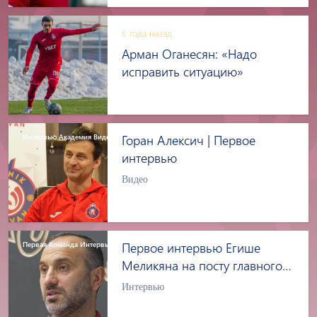
6 года назад
Арман Оганесян: «Надо
исправить ситуацию»
Интервью Aкадемия Видео
Горан Алексич | Первое
интервью
Видео
Первая Команда Интервью
Первое интервью Егише
Меликяна на посту главного
тренера "Пюника"
Интервью