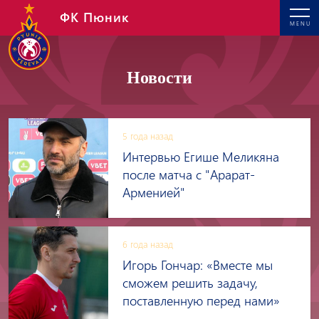
ФК Пюник
MENU
Новости
5 года назад
Интервью Егише Меликяна
после матча с "Арарат-
Арменией"
6 года назад
Игорь Гончар: «Вместе мы
сможем решить задачу,
поставленную перед нами»