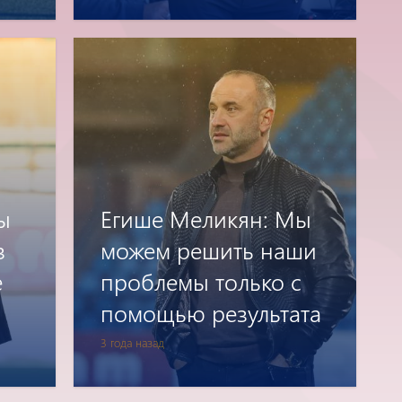
ы
Егише Меликян: Мы
з
можем решить наши
е
проблемы только с
помощью результата
3 года назад