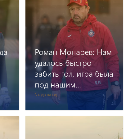
гда
Роман Монарев: Нам
удалось быстро
забить гол, игра была
под нашим
контролем
3 года назад
ря