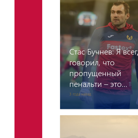
Стас Бучнев: Я все
говорил, что
пропущенный
пенальти – это
ошибка бьющего
3 года назад
игрока, а не
достижение врата