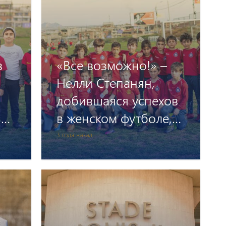
в
«Все возможно!» –
Нелли Степанян,
добившаяся успехов
,
в женском футболе,
рассказывает о своем
3 года назад
пути