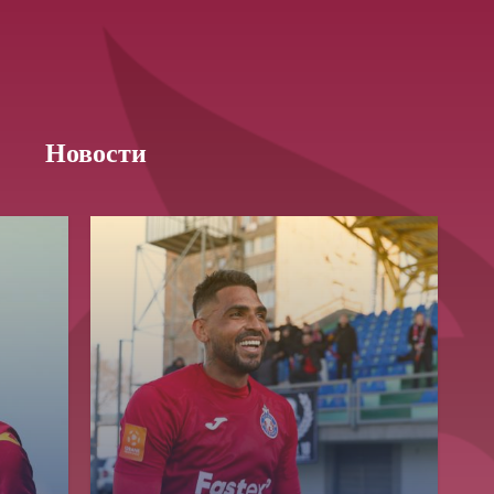
Новости
Приём в
Матчи
Структура
академи
Турнирная
академии
детей
Таблица
Пюник 2009
2017 -
2021
ий
Пюник 2010
годов
Пюник 2011-1
рождени
ация
Пюник 2011-2
Пюник 2012-1