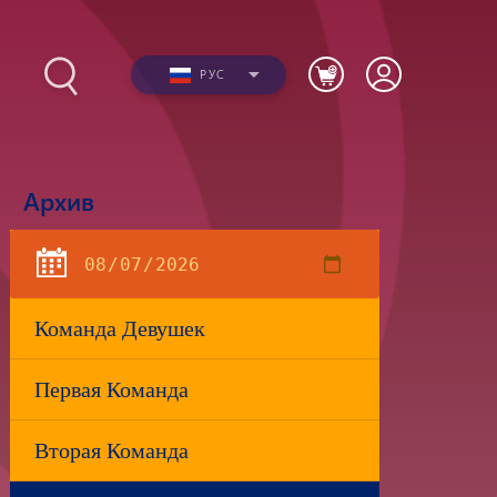
РУС
Архив
Фото
ю
Видео
Команда Девушек
Первая Команда
я
Вторая Команда