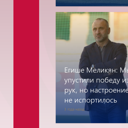
Егише Меликян: М
упустили победу и
рук, но настроени
не испортилось
3 года назад