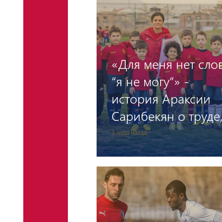
«Для меня нет сло
“я не могу”» -
история Араксии
Сарибекян о труде
успехе и любви к
3 года назад
футболу.