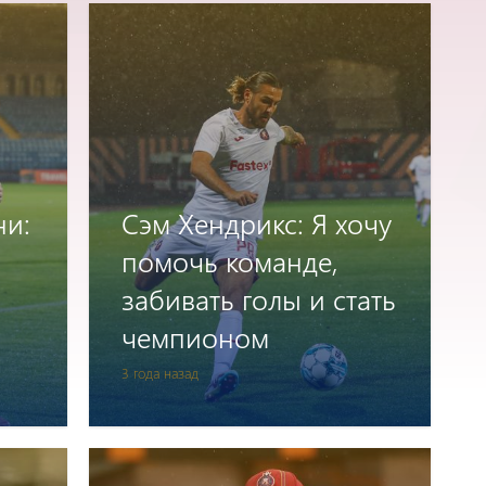
ни:
Сэм Хендрикс։ Я хочу
помочь команде,
забивать голы и стать
чемпионом
3 года назад