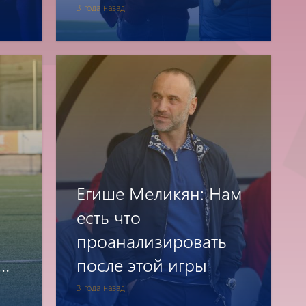
теряем игровой ритм
3 года назад
Егише Меликян: Нам
есть что
проанализировать
после этой игры
3 года назад