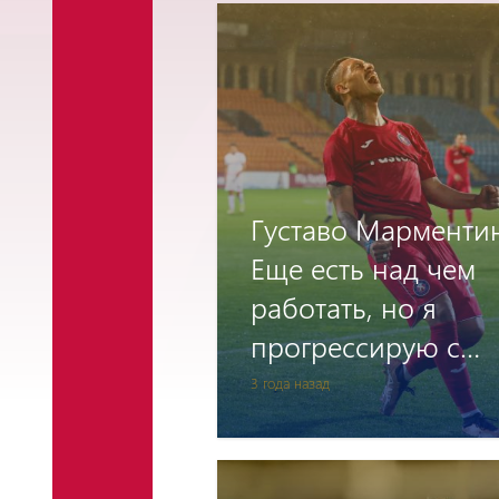
Густаво Марменти
Еще есть над чем
работать, но я
прогрессирую с
каждым днем
3 года назад