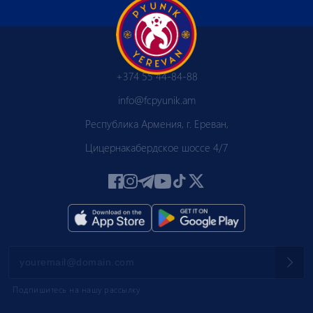
+374 55 44-84-88
info@fcpyunik.am
Республика Армения, г. Ереван,
Цицернакабердское шоссе 4/7
Подпишитесь на нашу рассылку