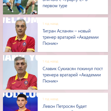
первом туре
1 год назад
Тигран Асланян – новый
тренер вратарей «Академии
Пюник»
1 год назад
Славик Сукиасян покинул пост
тренера вратарей «Академии
Пюник»
1 год назад
Левон Петросян будет