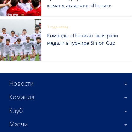
команд академии «Пюник»
3 года назад
Команды «Пюникa» выиграли
медали в турнире Simon Cup
Новости
Команда
Клуб
Матчи