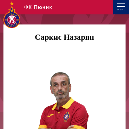
ФК Пюник
MENU
Саркис Назарян