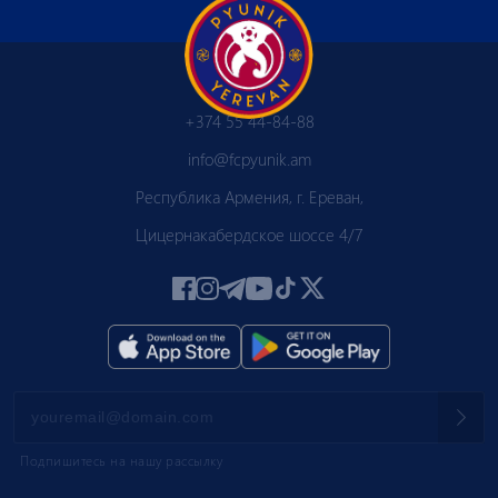
+374 55 44-84-88
info@fcpyunik.am
Республика Армения, г. Ереван,
Цицернакабердское шоссе 4/7
Подпишитесь на нашу рассылку