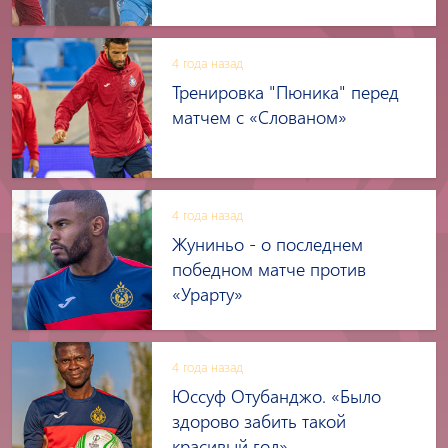
4 года назад
Тренировка "Пюника" перед
матчем с «Слованом»
4 года назад
Жуниньо - о последнем
победном матче против
«Урарту»
4 года назад
Юссуф Отубанджо. «Было
здорово забить такой
красивый гол»