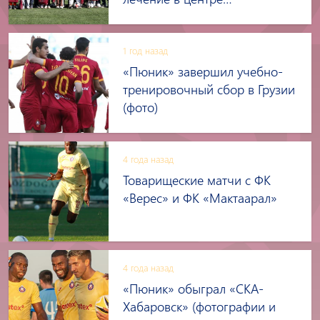
гематологии и онкологии
«Еолян»
1 год назад
«Пюник» завершил учебно-
тренировочный сбор в Грузии
(фото)
4 года назад
Товарищеские матчи с ФК
«Верес» и ФК «Мактаарал»
4 года назад
«Пюник» обыграл «СКА-
Хабаровск» (фотографии и