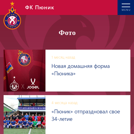
ФК Пюник
MENU
Фото
1 месяц назад
Новая домашняя форма
«Пюника»
4 месяца назад
«Пюник» отпраздновал свое
34-летие