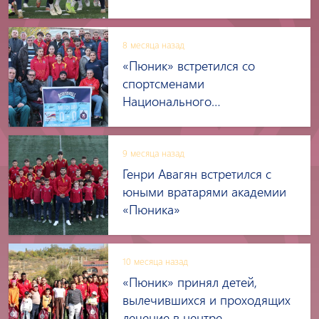
8 месяца назад
«Пюник» встретился со
спортсменами
Национального
Паралимпийского Комитета
Армении
9 месяца назад
Генри Авагян встретился с
юными вратарями академии
«Пюника»
10 месяца назад
«Пюник» принял детей,
вылечившихся и проходящих
лечение в центре