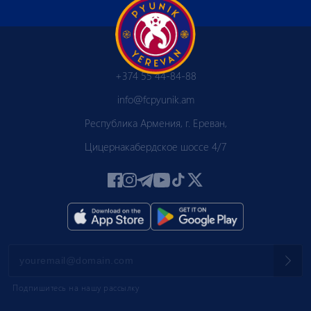
+374 55 44-84-88
info@fcpyunik.am
Республика Армения, г. Ереван,
Цицернакабердское шоссе 4/7
Подпишитесь на нашу рассылку