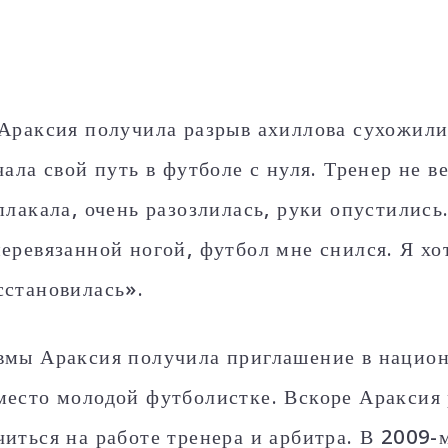
 Араксия получила разрыв ахиллова сухожили
чала свой путь в футболе с нуля. Тренер не в
плакала, очень разозлилась, руки опустились.
перевязанной ногой, футбол мне снился. Я хо
сстановилась».
вмы Араксия получила приглашение в нацио
место молодой футболистке. Вскоре Араксия
читься на работе тренера и арбитра. В 2009-