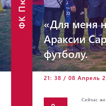
ФК Пюник
Финансовые
Контакты
отчёты
Объявления
«Для меня н
Араксии Сар
футболу.
Фан-шоп
21: 38 / 08 Апрель 
Сейчас же