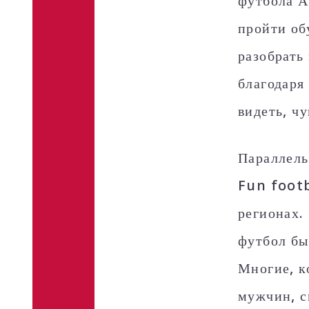
футбола А
пройти об
разобрать
благодаря
видеть, чу
Параллель
Fun footb
регионах.
футбол бы
Многие, к
мужчин, с