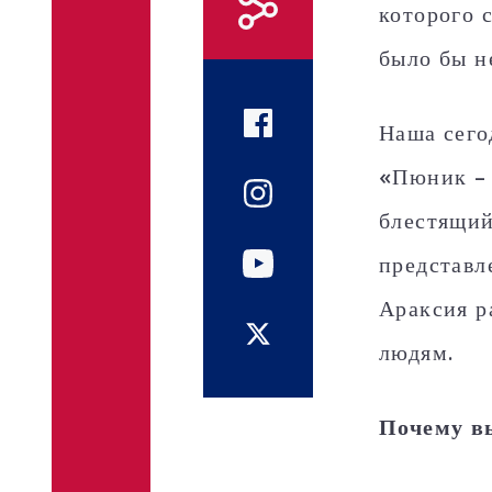
которого 
было бы н
Наша сего
«Пюник – 
блестящий
представл
Араксия р
людям.
Почему в