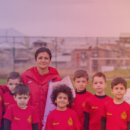
Приём в
Матчи
Структура
академи
Турнирная
академии
детей
Таблица
Пюник 2009
2017 -
2021
ий
Пюник 2010
годов
Пюник 2011-1
рождени
ация
Пюник 2011-2
Пюник 2012-1