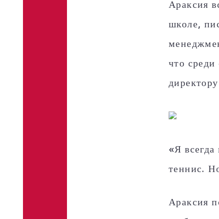
Араксия в
школе, пи
менеджмен
что среди
директору
«Я всегда
теннис. Н
Араксия п