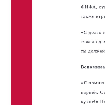
ФИФА, суд
также игр
«Я долго 
тяжело дл
ты должен
Вспомина
«Я помню 
парней. О
кухне!» П