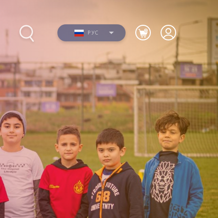
РУС
Фото
ю
Видео
я