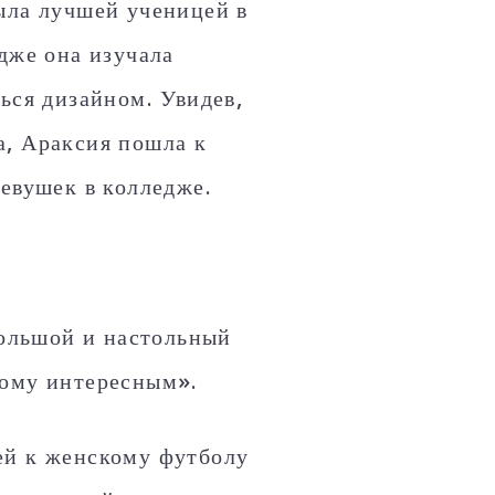
ыла лучшей ученицей в
дже она изучала
ься дизайном. Увидев,
а, Араксия пошла к
девушек в колледже.
большой и настольный
тому интересным».
ей к женскому футболу