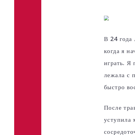
В 24 года
когда я на
играть. Я 
лежала с 
быстро во
После тра
уступила 
сосредото