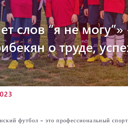
Пюник 2012-2
ет слов “я не могу”» 
ибекян о труде, успе
2023
нский футбол – это профессиональный спорт