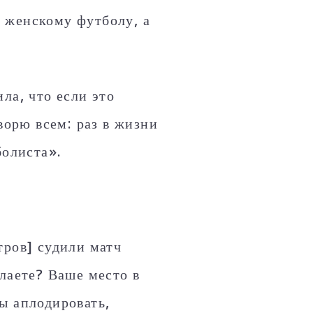
 женскому футболу, а
ла, что если это
ворю всем: раз в жизни
болиста».
тров] судили матч
лаете? Ваше место в
ы аплодировать,