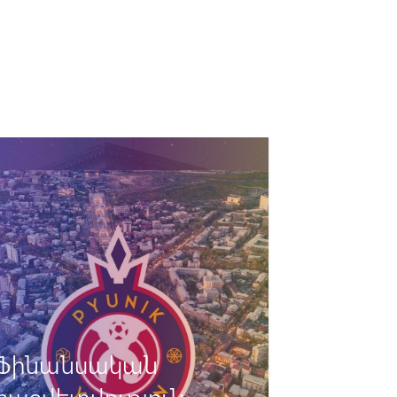
Ֆինանսական
հաշվետվություն -