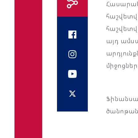
Հասարա
հաշվետվո
հաշվետվո
այդ ամ
արդյուն
միջոցներ
Ֆինանսա
ծանոթան