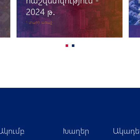
2022 թ․
3 տարի առաջ
Ակումբ
Խաղեր
Ակադե