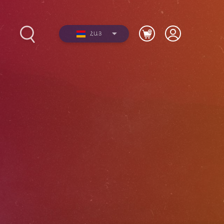
ՀԱՅ
2012-
Լուսանկարներ
երի
Տեսանյութեր