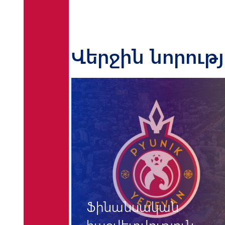
Վերջին նորութ
Ֆինանսական
ւն -
հաշվետվություն -