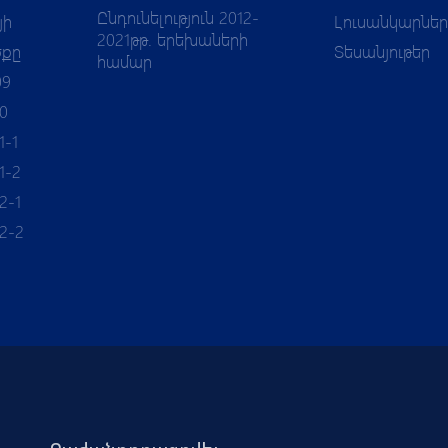
Ընդունելություն 2012-
յի
Լուսանկարներ
2021թթ. երեխաների
ծքը
Տեսանյութեր
համար
09
10
1-1
1-2
2-1
12-2