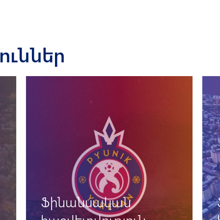
յուններ
Ֆինանսական
հաշվետվություն -