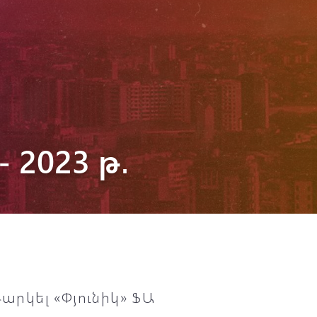
 2023 թ․
արկել «Փյունիկ» ՖԱ