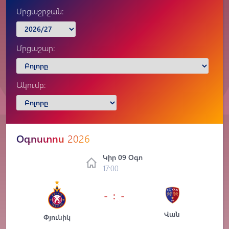
Մրցաշրջան:
Մրցաշար:
Ակումբ:
Օգոստոս
2026
Կիր 09 Օգո
17:00
- : -
Վան
Փյունիկ