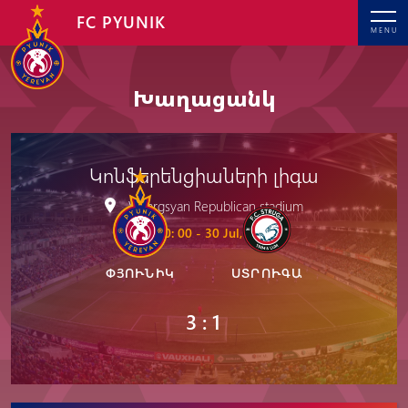
FC PYUNIK
MENU
Խաղացանկ
Կոնֆերենցիաների լիգա
V. Sargsyan Republican stadium
20: 00 - 30 Jul, 2024
ՓՅՈՒՆԻԿ
ՍՏՐՈՒԳԱ
3 : 1