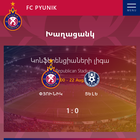
FC PYUNIK
MENU
Խաղացանկ
Կոնֆերենցիաների լիգա
Republican Stadium
20: 00 - 22 Aug, 2024
ՓՅՈՒՆԻԿ
ՑԵԼԵ
1 : 0