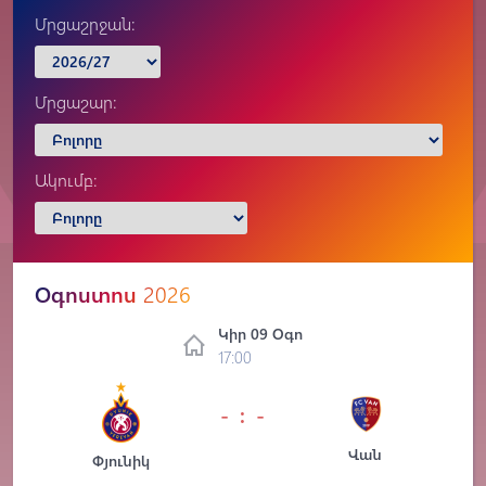
Մրցաշրջան:
Մրցաշար:
Ակումբ:
Օգոստոս
2026
Կիր 09 Օգո
17:00
- : -
Վան
Փյունիկ