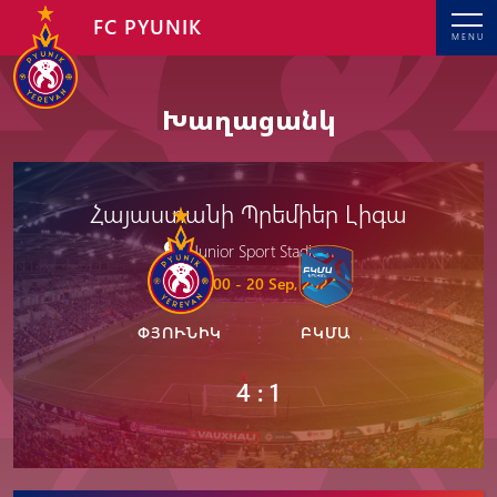
FC PYUNIK
MENU
Խաղացանկ
Հայաստանի Պրեմիեր Լիգա
Junior Sport Stadium
19: 00 - 20 Sep, 2024
ՓՅՈՒՆԻԿ
ԲԿՄԱ
4 : 1