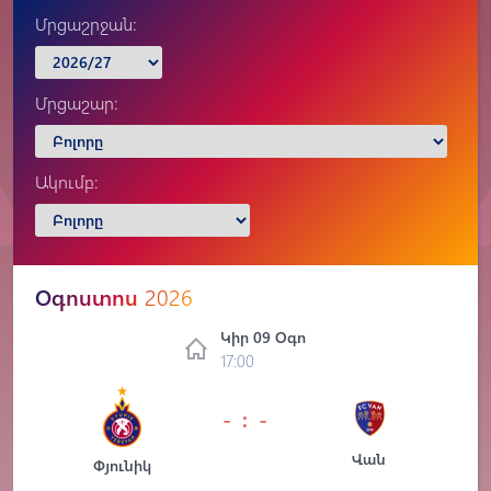
Մրցաշրջան:
Մրցաշար:
Ակումբ:
Օգոստոս
2026
Կիր 09 Օգո
17:00
- : -
Վան
Փյունիկ