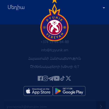
Մեդիա
+374 55 44-84-88
info@fcpyunik.am
Հայաստանի Հանրապետություն
Ծիծեռնակաբերդի խճուղի 4/7