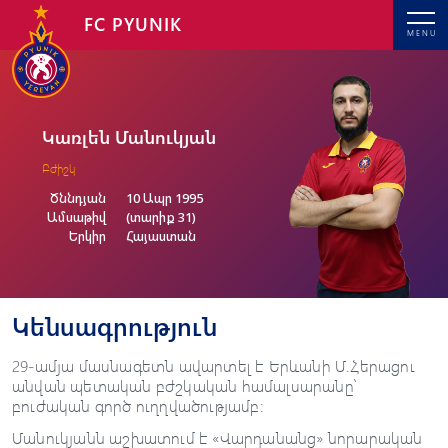
FC PYUNIK
MENU
Կառլեն Մանուկյան
Բժիշկ
Ծննդյան
10 Ապր 1995
Ամսաթիվ
(տարիք 31)
Երկիր
Հայաստան
Կենսագրություն
29-ամյա մասնագետն ավարտել է Երևանի Մ.Հերացու
անվան պետական բժշկական համալսարանը՝
բուժական գործ ուղղվածությամբ։
Մանուկյանն աշխատում է «Վարդանանց» նորարական