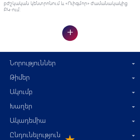
բժշկական կենտրոնում և «Ուիգմոր» ժամանակակից
ԲԿ-ում։
+
Նորություններ
Թիմեր
Ակումբ
Խաղեր
Ակադեմիա
Ընդունելություն