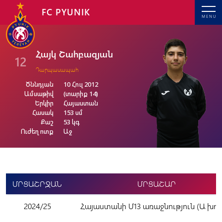
FC PYUNIK
MENU
Հայկ Շահբազյան
12
Դարպասապահ
Ծննդյան
10 Հուլ 2012
Ամսաթիվ
(տարիք 14)
Երկիր
Հայաստան
Հասակ
153 սմ
Քաշ
53 կգ
Ուժեղ ոտք
Աջ
ՄՐՑԱՇՐՋԱՆ
ՄՐՑԱՇԱՐ
2024/25
Հայաստանի Մ13 առաջնություն (Ա խու