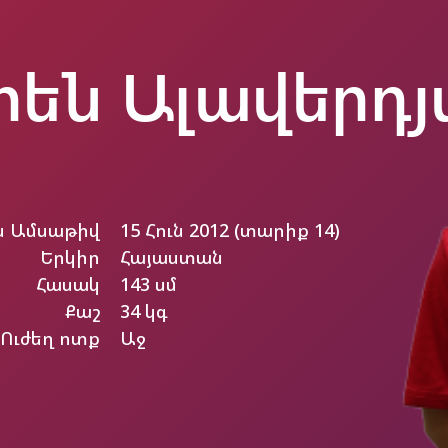
րեն Ալավերդյ
ն Ամսաթիվ
15 Հուն 2012 (տարիք 14)
Երկիր
Հայաստան
Հասակ
143 սմ
Քաշ
34 կգ
Ուժեղ ոտք
Աջ