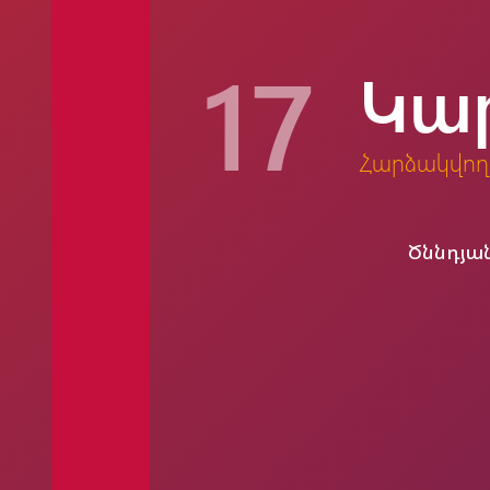
17
Կա
Հարձակվող
Ծննդյա