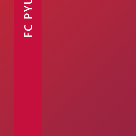
FC PYUNIK
Ֆանշոփ