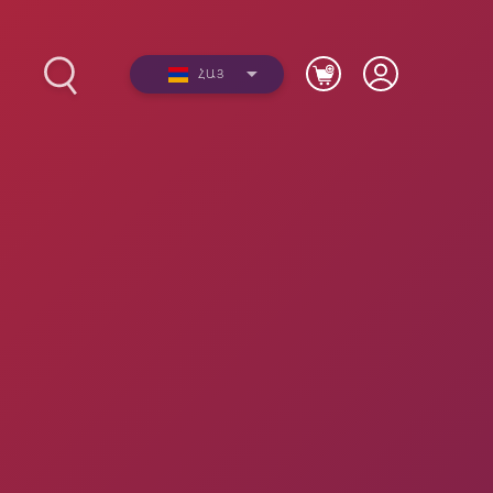
ՀԱՅ
2012-
Լուսանկարներ
երի
Տեսանյութեր