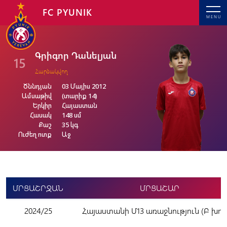
FC PYUNIK
MENU
Գրիգոր Դանելյան
15
Հարձակվող
Ծննդյան
03 Մայիս 2012
Ամսաթիվ
(տարիք 14)
Երկիր
Հայաստան
Հասակ
148 սմ
Քաշ
35 կգ
Ուժեղ ոտք
Աջ
ՄՐՑԱՇՐՋԱՆ
ՄՐՑԱՇԱՐ
2024/25
Հայաստանի Մ13 առաջնություն (Բ խու