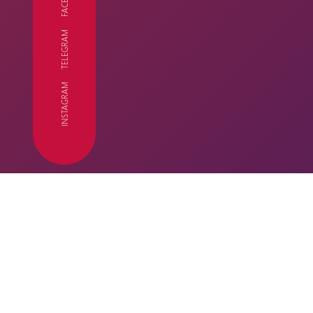
TELEGRAM
FC
INSTAGRAM
ՄՐՑԱՇՐՋԱՆ
Կենսագրու