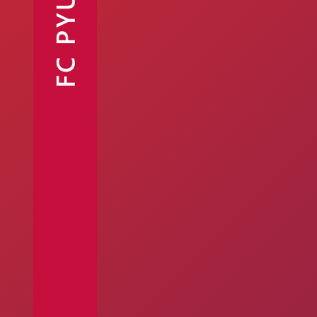
FC PYUNIK
Ֆանշոփ