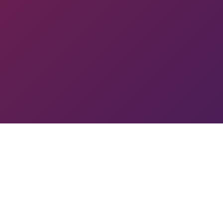
 PYUN
ՄՐՑԱՇԱՐ
Խ
ՄԿ
ՓՈ
թյուն