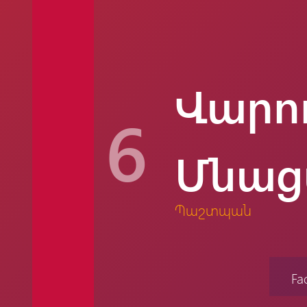
Վարո
6
Մնաց
Պաշտպան
Fa