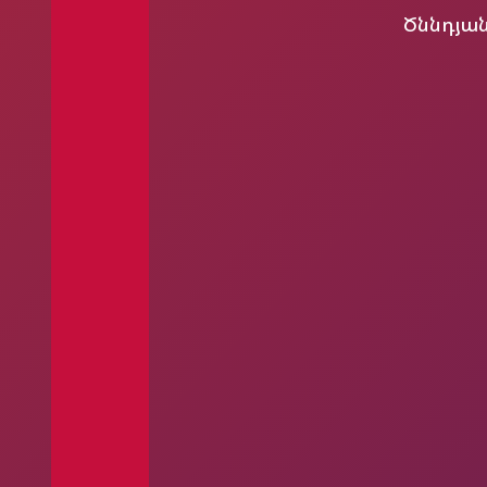
Ծննդյա