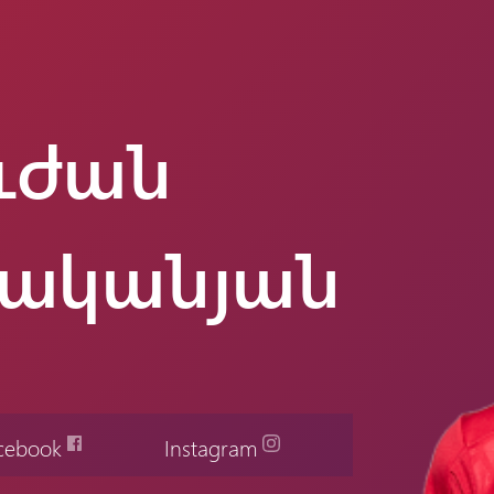
ւժան
ականյան
cebook
Instagram