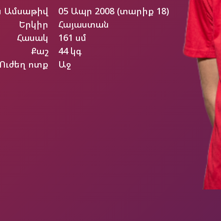
ն Ամսաթիվ
05 Ապր 2008 (տարիք 18)
Երկիր
Հայաստան
Հասակ
161 սմ
Քաշ
44 կգ
Ուժեղ ոտք
Աջ