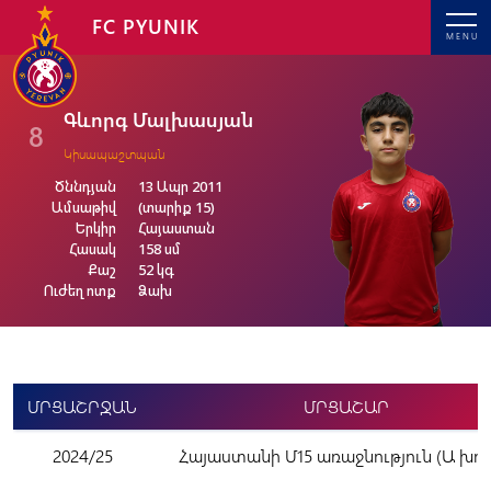
FC PYUNIK
MENU
Գևորգ Մալխասյան
8
Կիսապաշտպան
Ծննդյան
13 Ապր 2011
Ամսաթիվ
(տարիք 15)
Երկիր
Հայաստան
Հասակ
158 սմ
Քաշ
52 կգ
Ուժեղ ոտք
Ձախ
ՄՐՑԱՇՐՋԱՆ
ՄՐՑԱՇԱՐ
2024/25
Հայաստանի Մ15 առաջնություն (Ա խու