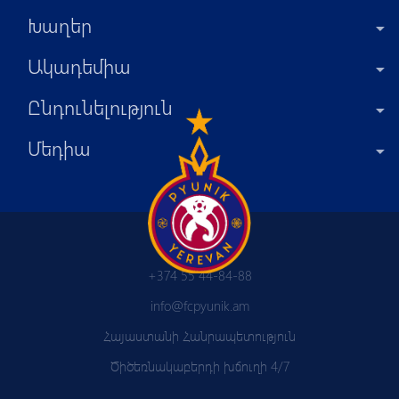
Խաղեր
Ակադեմիա
Ընդունելություն
Մեդիա
+374 55 44-84-88
info@fcpyunik.am
Հայաստանի Հանրապետություն
Ծիծեռնակաբերդի խճուղի 4/7