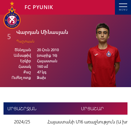
FC PYUNIK
MENU
Վարդան Մինասյան
5
Պաշտպան
Ծննդյան
20 Հուն 2010
Ամսաթիվ
(տարիք 16)
Երկիր
Հայաստան
Հասակ
160 սմ
Քաշ
47 կգ
Ուժեղ ոտք
Ձախ
ՄՐՑԱՇՐՋԱՆ
ՄՐՑԱՇԱՐ
2024/25
Հայաստանի Մ16 առաջնություն (Ա խու