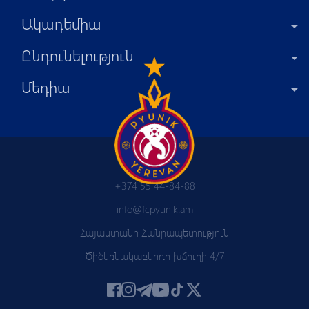
Ակադեմիա
Ընդունելություն
Մեդիա
+374 55 44-84-88
info@fcpyunik.am
Հայաստանի Հանրապետություն
Ծիծեռնակաբերդի խճուղի 4/7