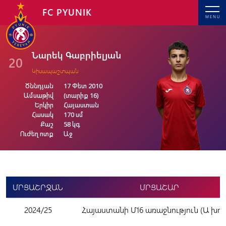
FC PYUNIK
MENU
Նարեկ Գաբրիելյան
20
Կիսապաշտպան
Ծննդյան
17 Փետ 2010
Ամսաթիվ
(տարիք 16)
Երկիր
Հայաստան
Հասակ
170 սմ
Քաշ
58 կգ
Ուժեղ ոտք
Աջ
ՄՐՑԱՇՐՋԱՆ
ՄՐՑԱՇԱՐ
2024/25
Հայաստանի Մ16 առաջնություն (Ա խու