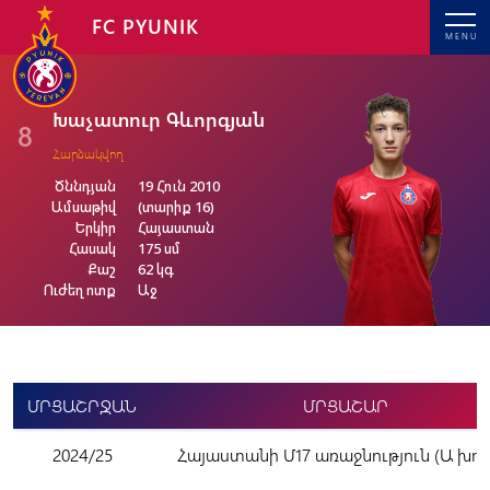
FC PYUNIK
MENU
Խաչատուր Գևորգյան
8
Հարձակվող
Ծննդյան
19 Հուն 2010
Ամսաթիվ
(տարիք 16)
Երկիր
Հայաստան
Հասակ
175 սմ
Քաշ
62 կգ
Ուժեղ ոտք
Աջ
ՄՐՑԱՇՐՋԱՆ
ՄՐՑԱՇԱՐ
2024/25
Հայաստանի Մ17 առաջնություն (Ա խու