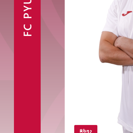
FC PYUNIK
Ֆանշոփ
Զեղչ