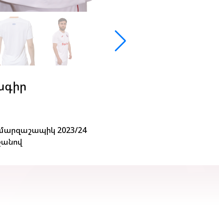
ագիր
արզաշապիկ 2023/24
շանով