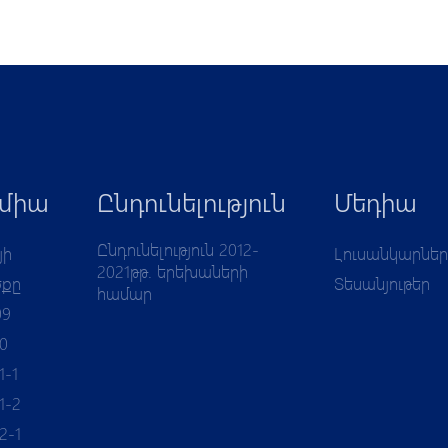
միա
Ընդունելություն
Մեդիա
Ընդունելություն 2012-
յի
Լուսանկարներ
2021թթ. երեխաների
ծքը
Տեսանյութեր
համար
09
10
1-1
1-2
2-1