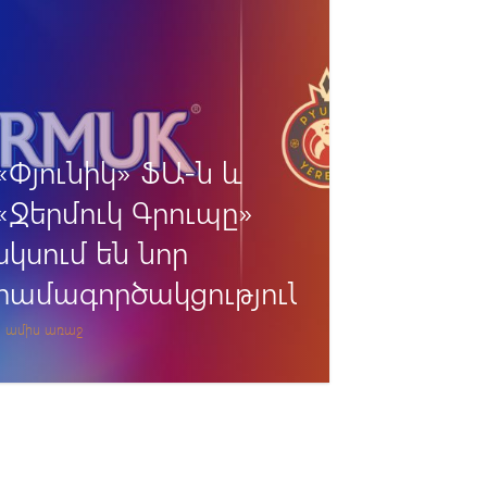
Ֆասթ Բանկը՝
«Փյունիկի» նոր
տիտղոսային
հովանավորն է
5 ամիս առաջ