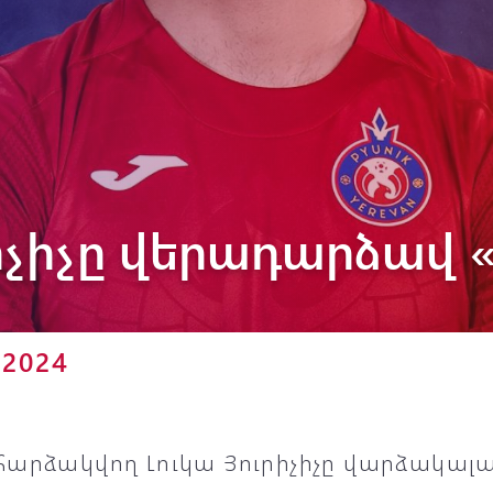
Փյունիկ 2012-2
իչիչը վերադարձավ «
 2024
հարձակվող Լուկա Յուրիչիչը վարձակալա