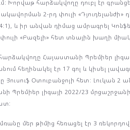
մ: Խորվաթ հարձակվողը դուբլ էր գրանց
րակավորման 2-րդ փուլի «Դյուդելանժի»
4:1), և իր անվան դիմաց ամրագրել Կոնֆ
փուլի «Բազելի» հետ տնային խաղի միակ 
 հարձակվողը Հայաստանի Պրեմիեր լիգա
նում հեղինակել էր 17 գոլ և կիսել լավագ
 Յուսուֆ Օտուբանջոյի հետ: Լուկան 2 ա
ի Պրեմիեր լիգայի 2022/23 մրցաշրջան
իստ:
մռանը մեր թիմից հեռացել էր 3 ռեկորդ