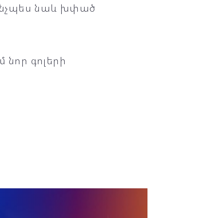
 ինչպես նաև խփած
 նոր գոլերի