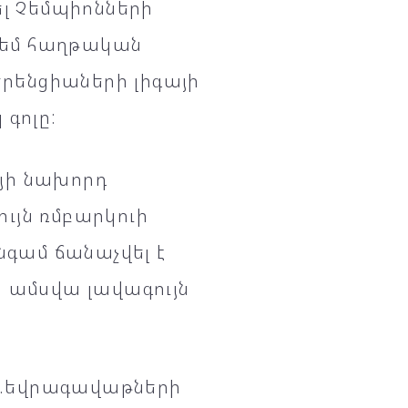
ել Չեմպիոնների
 դեմ հաղթական
երենցիաների լիգայի
գոլը:
յի նախորդ
ույն ռմբարկուի
նգամ ճանաչվել է
ի ամսվա լավագույն
ով.եվրագավաթների