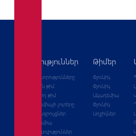
Նորություններ
Թիմեր
Բոլոր նորությունները
Փյունիկ
Առաջին թիմ
Փյունիկ
Երկրորդ թիմ
Ակադեմիա
Ակադեմիայի լուրերը
Փյունիկ
Հարցազրույցներ
Աղջիկներ
Ակադեմիա
Հաշվետվություններ