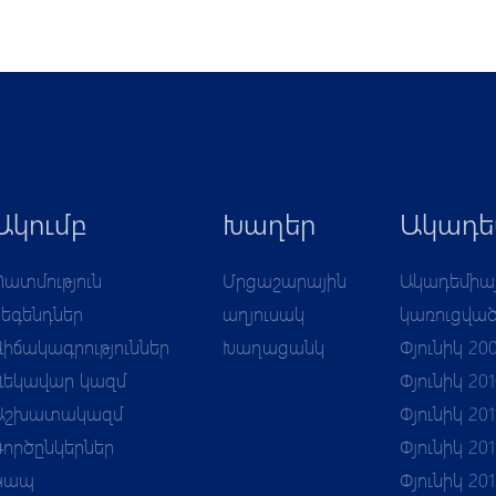
Ակումբ
Խաղեր
Ակադե
Պատմություն
Մրցաշարային
Ակադեմիա
Լեգենդներ
աղյուսակ
կառուցվա
Վիճակագրություններ
Խաղացանկ
Փյունիկ 20
Ղեկավար կազմ
Փյունիկ 20
Աշխատակազմ
Փյունիկ 201
Գործընկերներ
Փյունիկ 201
Կապ
Փյունիկ 201