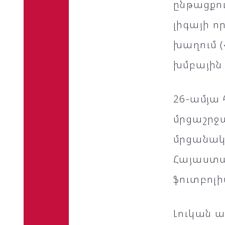
ընթացքու
լիգայի ո
խաղում (
խմբային 
26-ամյա
մրցաշրջա
մրցանակը
Հայաստան
ֆուտբոլ
Լուկան ա