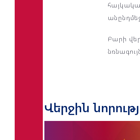
հայկական
անընդմեջ
Բարի վեր
նռնագույ
Վերջին նորութ