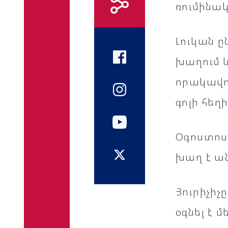
ռումինակ
Լուկան ը
խաղում և
որակավոր
գոլի հեղ
Օգոստոսի
խաղ է ան
Յուրիչիչ
օգնել է