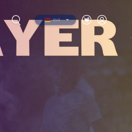
ՀԱՅ
2012-
Լուսանկարներ
երի
Տեսանյութեր