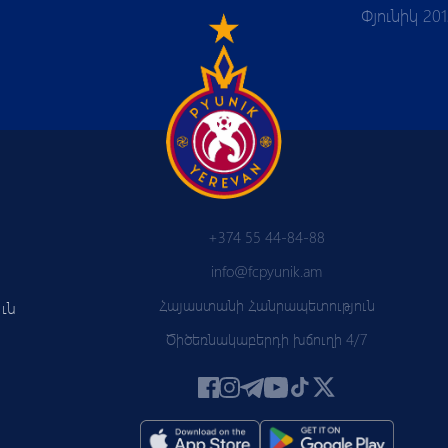
Փյունիկ 20
+374 55 44-84-88
info@fcpyunik.am
Հայաստանի Հանրապետություն
ւն
Ծիծեռնակաբերդի խճուղի 4/7