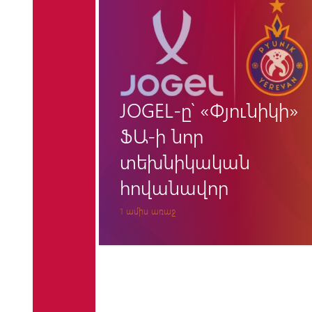
ւնիկի»
Արտակ Օսեյանը
երկարաձգել է
պայմանագիրը
«Փյունիկի» հետ
2 ամիս առաջ