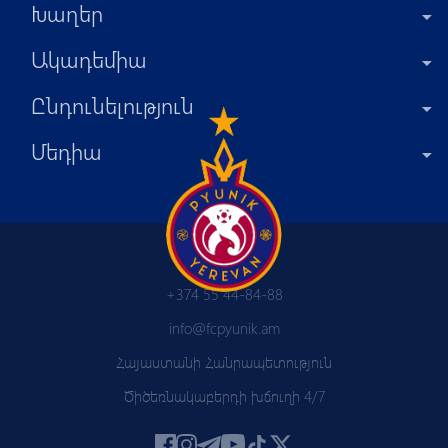
Խաղեր
Ակադեմիա
Ընդունելություն
Մեդիա
+374 55 44-84-88
info@fcpyunik.am
Հայաստանի Հանրապետություն
Ծիծեռնակաբերդի խճուղի 4/7