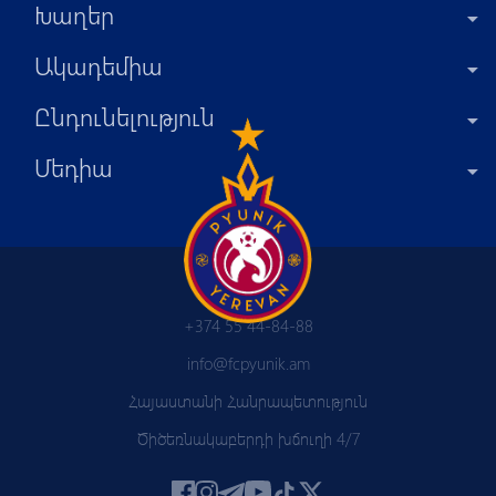
Խաղեր
Ակադեմիա
Ընդունելություն
Մեդիա
+374 55 44-84-88
info@fcpyunik.am
Հայաստանի Հանրապետություն
Ծիծեռնակաբերդի խճուղի 4/7