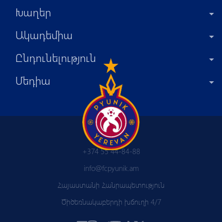
Խաղեր
Ակադեմիա
Ընդունելություն
Մեդիա
+374 55 44-84-88
info@fcpyunik.am
Հայաստանի Հանրապետություն
Ծիծեռնակաբերդի խճուղի 4/7