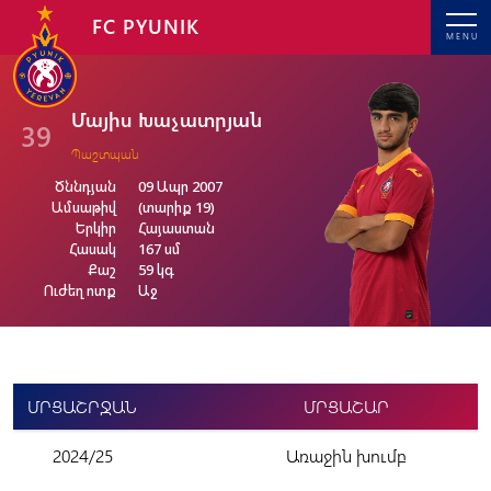
FC PYUNIK
MENU
Մայիս Խաչատրյան
39
Պաշտպան
Ծննդյան
09 Ապր 2007
Ամսաթիվ
(տարիք 19)
Երկիր
Հայաստան
Հասակ
167 սմ
Քաշ
59 կգ
Ուժեղ ոտք
Աջ
ՄՐՑԱՇՐՋԱՆ
ՄՐՑԱՇԱՐ
2024/25
Առաջին խումբ