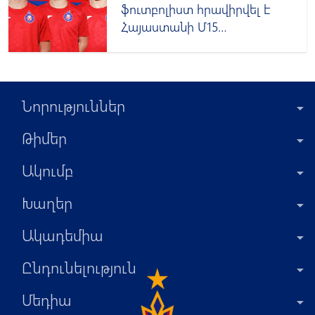
ֆուտբոլիստ հրավիրվել է
Հայաստանի Մ15
հավաքական
Նորություններ
Թիմեր
Ակումբ
Խաղեր
Ակադեմիա
Ընդունելություն
Մեդիա