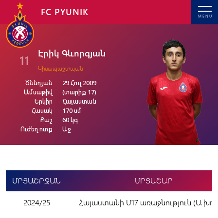
FC PYUNIK
MENU
Էրիկ Գևորգյան
11
Կիսապաշտպան
Ծննդյան
29 Հուլ 2009
Ամսաթիվ
(տարիք 17)
Երկիր
Հայաստան
Հասակ
170 սմ
Քաշ
60 կգ
Ուժեղ ոտք
Աջ
ՄՐՑԱՇՐՋԱՆ
ՄՐՑԱՇԱՐ
2024/25
Հայաստանի Մ17 առաջնություն (Ա խու