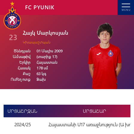
FC PYUNIK
MENU
Հայկ Մարկոսյան
23
Կիսապաշտպան
Ծննդյան
01 Մայիս 2009
Ամսաթիվ
(տարիք 17)
Երկիր
Հայաստան
Հասակ
178 սմ
Քաշ
63 կգ
Ուժեղ ոտք
Ձախ
ՄՐՑԱՇՐՋԱՆ
ՄՐՑԱՇԱՐ
2024/25
Հայաստանի Մ17 առաջնություն (Ա խու