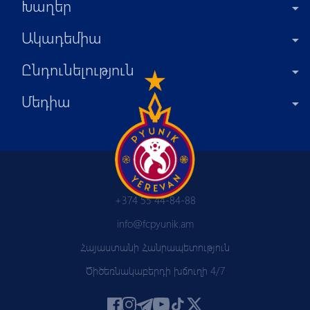
Խաղեր
Ակադեմիա
Ընդունելություն
Մեդիա
+374 55 44-84-88
info@fcpyunik.am
Հայաստանի Հանրապետություն
Ծիծեռնակաբերդի խճուղի 4/7