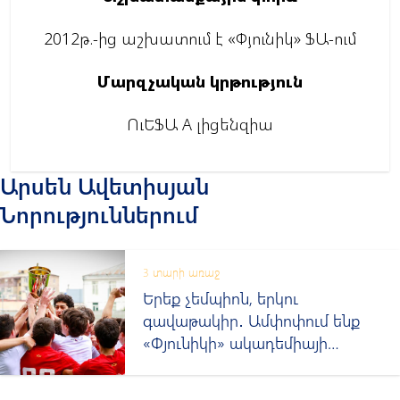
2012թ.-ից աշխատում է «Փյունիկ» ՖԱ-ում
Մարզչական կրթություն
ՈւԵՖԱ A լիցենզիա
Արսեն Ավետիսյան
Նորություններում
3 տարի առաջ
Երեք չեմպիոն, երկու
գավաթակիր․ Ամփոփում ենք
«Փյունիկի» ակադեմիայի
թիմերի մրցաշրջանը