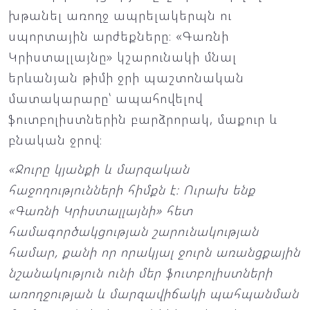
խթանել առողջ ապրելակերպն ու
սպորտային արժեքները։ «Գառնի
Կրիստալլայնը» կշարունակի մնալ
երևանյան թիմի ջրի պաշտոնական
մատակարարը՝ ապահովելով
ֆուտբոլիստներին բարձրորակ, մաքուր և
բնական ջրով։
«Ջուրը կյանքի և մարզական
հաջողությունների հիմքն է։ Ուրախ ենք
«Գառնի Կրիստալլայնի» հետ
համագործակցության շարունակության
համար, քանի որ որակյալ ջուրն առանցքային
նշանակություն ունի մեր ֆուտբոլիստների
առողջության և մարզավիճակի պահպանման